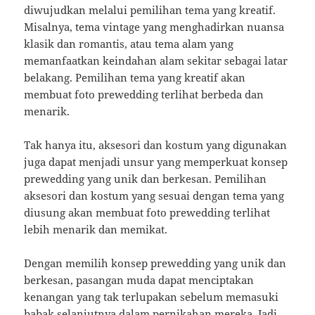
diwujudkan melalui pemilihan tema yang kreatif.
Misalnya, tema vintage yang menghadirkan nuansa
klasik dan romantis, atau tema alam yang
memanfaatkan keindahan alam sekitar sebagai latar
belakang. Pemilihan tema yang kreatif akan
membuat foto prewedding terlihat berbeda dan
menarik.
Tak hanya itu, aksesori dan kostum yang digunakan
juga dapat menjadi unsur yang memperkuat konsep
prewedding yang unik dan berkesan. Pemilihan
aksesori dan kostum yang sesuai dengan tema yang
diusung akan membuat foto prewedding terlihat
lebih menarik dan memikat.
Dengan memilih konsep prewedding yang unik dan
berkesan, pasangan muda dapat menciptakan
kenangan yang tak terlupakan sebelum memasuki
babak selanjutnya dalam pernikahan mereka. Jadi,