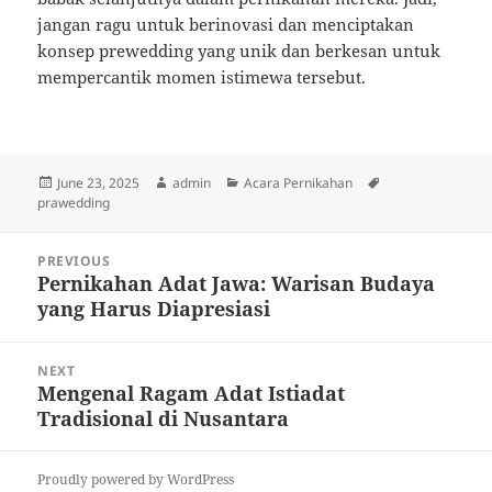
jangan ragu untuk berinovasi dan menciptakan
konsep prewedding yang unik dan berkesan untuk
mempercantik momen istimewa tersebut.
Posted
Author
Categories
Tags
June 23, 2025
admin
Acara Pernikahan
on
prawedding
Post
PREVIOUS
navigation
Pernikahan Adat Jawa: Warisan Budaya
Previous
yang Harus Diapresiasi
post:
NEXT
Mengenal Ragam Adat Istiadat
Next
Tradisional di Nusantara
post:
Proudly powered by WordPress