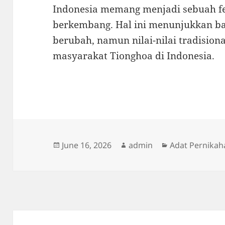
Indonesia memang menjadi sebuah f
berkembang. Hal ini menunjukkan b
berubah, namun nilai-nilai tradisiona
masyarakat Tionghoa di Indonesia.
Posted
Author
Categories
June 16, 2026
admin
Adat Pernikah
on
Post