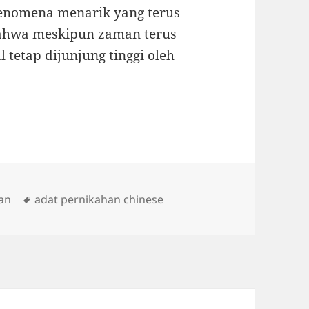
enomena menarik yang terus
ahwa meskipun zaman terus
l tetap dijunjung tinggi oleh
Tags
an
adat pernikahan chinese