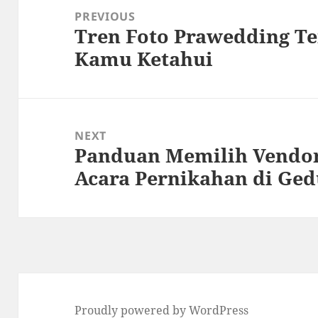
navigation
PREVIOUS
Tren Foto Prawedding Te
Previous
Kamu Ketahui
post:
NEXT
Panduan Memilih Vendor
Next
Acara Pernikahan di Ge
post:
Proudly powered by WordPress