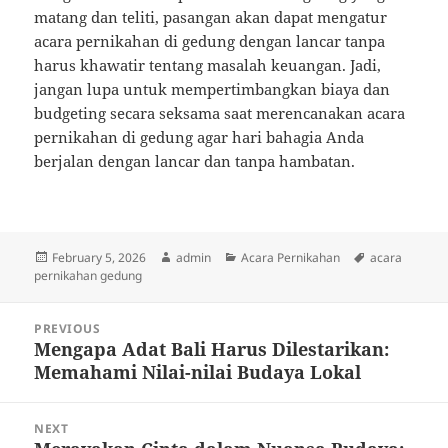
matang dan teliti, pasangan akan dapat mengatur
acara pernikahan di gedung dengan lancar tanpa
harus khawatir tentang masalah keuangan. Jadi,
jangan lupa untuk mempertimbangkan biaya dan
budgeting secara seksama saat merencanakan acara
pernikahan di gedung agar hari bahagia Anda
berjalan dengan lancar dan tanpa hambatan.
Posted
Author
Categories
Tags
February 5, 2026
admin
Acara Pernikahan
acara
on
pernikahan gedung
Post
PREVIOUS
navigation
Mengapa Adat Bali Harus Dilestarikan:
Previous
Memahami Nilai-nilai Budaya Lokal
post:
NEXT