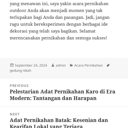
yang menawan ini, saya yakin acara pernikahan
outdoor Anda akan menjadi momen yang tak
terlupakan bagi Anda dan pasangan. Jadi, jangan
ragu untuk bereksperimen dengan berbagai ide
dekorasi yang telah saya bagikan. Selamat
merencanakan pernikahan dan semoga sukses!
Posted
Author
Categories
Tags
September 24, 2024
admin
Acara Pernikahan
on
gedung nikah
Post
PREVIOUS
navigation
Pelestarian Adat Pernikahan Karo di Era
Previous
Modern: Tantangan dan Harapan
post:
NEXT
Adat Pernikahan Batak: Kesenian dan
Next
Kearifan Lokal yang Terjaga
post: