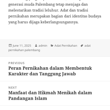
generasi muda Palembang tetap menjaga dan
melestarikan tradisi leluhur. Adat dan tradisi
pernikahan merupakan bagian dari identitas budaya
yang harus dijaga keberlangsungannya.
Posted
Author
Categories
Tags
June 11, 2025
admin
Adat Pernikahan
adat
on
pernikahan palembang
Post
PREVIOUS
navigation
Peran Pernikahan dalam Membentuk
Previous
Karakter dan Tanggung Jawab
post:
NEXT
Manfaat dan Hikmah Menikah dalam
Next
Pandangan Islam
post: