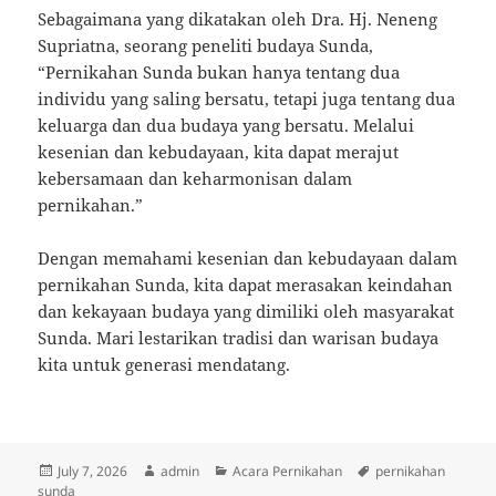
Sebagaimana yang dikatakan oleh Dra. Hj. Neneng
Supriatna, seorang peneliti budaya Sunda,
“Pernikahan Sunda bukan hanya tentang dua
individu yang saling bersatu, tetapi juga tentang dua
keluarga dan dua budaya yang bersatu. Melalui
kesenian dan kebudayaan, kita dapat merajut
kebersamaan dan keharmonisan dalam
pernikahan.”
Dengan memahami kesenian dan kebudayaan dalam
pernikahan Sunda, kita dapat merasakan keindahan
dan kekayaan budaya yang dimiliki oleh masyarakat
Sunda. Mari lestarikan tradisi dan warisan budaya
kita untuk generasi mendatang.
Posted
Author
Categories
Tags
July 7, 2026
admin
Acara Pernikahan
pernikahan
on
sunda