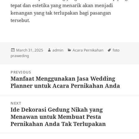
tepat dan estetika yang menarik akan menjadi
kenangan yang tak terlupakan bagi pasangan
tersebut.
Posted
Author
Categories
Tags
March 31, 2025
admin
Acara Pernikahan
foto
on
praweding
Post
PREVIOUS
navigation
Manfaat Menggunakan Jasa Wedding
Previous
Planner untuk Acara Pernikahan Anda
post:
NEXT
Ide Dekorasi Gedung Nikah yang
Next
Menawan untuk Membuat Pesta
post:
Pernikahan Anda Tak Terlupakan