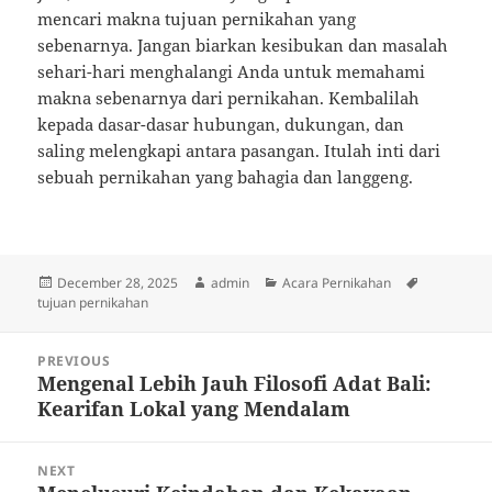
mencari makna tujuan pernikahan yang
sebenarnya. Jangan biarkan kesibukan dan masalah
sehari-hari menghalangi Anda untuk memahami
makna sebenarnya dari pernikahan. Kembalilah
kepada dasar-dasar hubungan, dukungan, dan
saling melengkapi antara pasangan. Itulah inti dari
sebuah pernikahan yang bahagia dan langgeng.
Posted
Author
Categories
Tags
December 28, 2025
admin
Acara Pernikahan
on
tujuan pernikahan
Post
PREVIOUS
navigation
Mengenal Lebih Jauh Filosofi Adat Bali:
Previous
Kearifan Lokal yang Mendalam
post:
NEXT