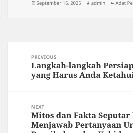
Posted
Author
Categor
September 15, 2025
admin
Adat P
on
Post
navigation
PREVIOUS
Langkah-langkah Persia
Previous
yang Harus Anda Ketahu
post:
NEXT
Mitos dan Fakta Seputar
Next
Menjawab Pertanyaan U
post: