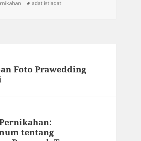
ies
Tags
ernikahan
adat istiadat
pan Foto Prawedding
i
 Pernikahan:
mum tentang