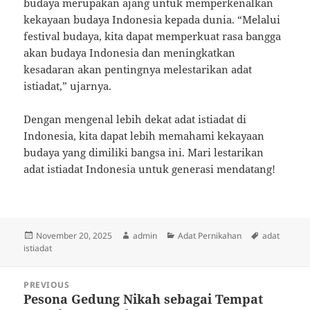
budaya merupakan ajang untuk memperkenalkan
kekayaan budaya Indonesia kepada dunia. “Melalui
festival budaya, kita dapat memperkuat rasa bangga
akan budaya Indonesia dan meningkatkan
kesadaran akan pentingnya melestarikan adat
istiadat,” ujarnya.
Dengan mengenal lebih dekat adat istiadat di
Indonesia, kita dapat lebih memahami kekayaan
budaya yang dimiliki bangsa ini. Mari lestarikan
adat istiadat Indonesia untuk generasi mendatang!
Posted
Author
Categories
Tags
November 20, 2025
admin
Adat Pernikahan
adat
on
istiadat
Post
PREVIOUS
navigation
Pesona Gedung Nikah sebagai Tempat
Previous