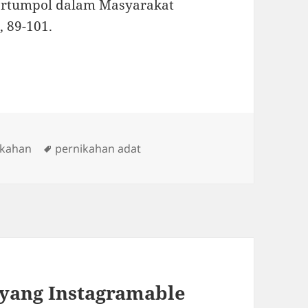
 Martumpol dalam Masyarakat
, 89-101.
s
Tags
ikahan
pernikahan adat
 yang Instagramable