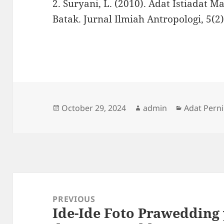
2. Suryani, L. (2010). Adat Istiadat
Batak. Jurnal Ilmiah Antropologi, 5(2)
Posted
Author
Categorie
October 29, 2024
admin
Adat Pern
on
Post
navigation
PREVIOUS
Ide-Ide Foto Prawedding
Previous