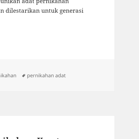
eunikan adat pernikahan
an dilestarikan untuk generasi
es
Tags
nikahan
pernikahan adat