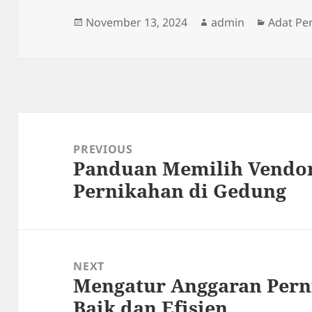
Posted
Author
Categor
November 13, 2024
admin
Adat Pe
on
Post
navigation
PREVIOUS
Panduan Memilih Vendor
Previous
Pernikahan di Gedung
post:
NEXT
Mengatur Anggaran Per
Next
Baik dan Efisien
post: