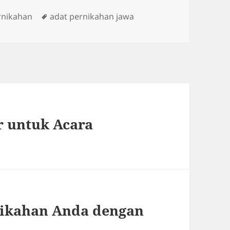
ies
Tags
rnikahan
adat pernikahan jawa
 untuk Acara
nikahan Anda dengan