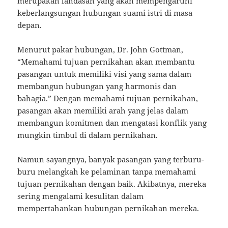
merupakan landasan yang akan mempengaruhi
keberlangsungan hubungan suami istri di masa
depan.
Menurut pakar hubungan, Dr. John Gottman,
“Memahami tujuan pernikahan akan membantu
pasangan untuk memiliki visi yang sama dalam
membangun hubungan yang harmonis dan
bahagia.” Dengan memahami tujuan pernikahan,
pasangan akan memiliki arah yang jelas dalam
membangun komitmen dan mengatasi konflik yang
mungkin timbul di dalam pernikahan.
Namun sayangnya, banyak pasangan yang terburu-
buru melangkah ke pelaminan tanpa memahami
tujuan pernikahan dengan baik. Akibatnya, mereka
sering mengalami kesulitan dalam
mempertahankan hubungan pernikahan mereka.