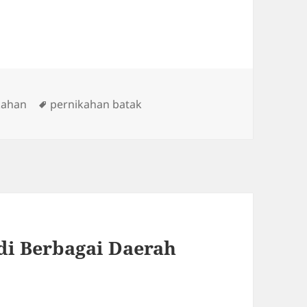
Tags
kahan
pernikahan batak
di Berbagai Daerah