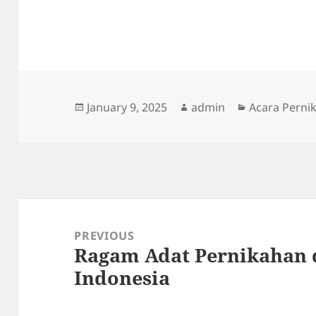
Posted
Author
Categories
January 9, 2025
admin
Acara Perni
on
Post
navigation
PREVIOUS
Ragam Adat Pernikahan 
Previous
Indonesia
post: