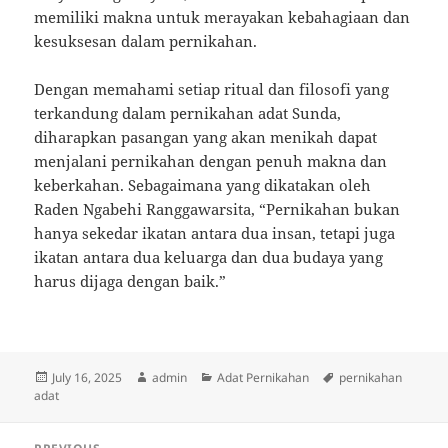
memiliki makna untuk merayakan kebahagiaan dan
kesuksesan dalam pernikahan.
Dengan memahami setiap ritual dan filosofi yang
terkandung dalam pernikahan adat Sunda,
diharapkan pasangan yang akan menikah dapat
menjalani pernikahan dengan penuh makna dan
keberkahan. Sebagaimana yang dikatakan oleh
Raden Ngabehi Ranggawarsita, “Pernikahan bukan
hanya sekedar ikatan antara dua insan, tetapi juga
ikatan antara dua keluarga dan dua budaya yang
harus dijaga dengan baik.”
Posted
Author
Categories
Tags
July 16, 2025
admin
Adat Pernikahan
pernikahan
on
adat
Post