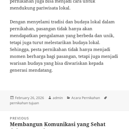
pernikahan juga bisa menjadi cara untuk
mendukung pariwisata lokal.
Dengan menyelami tradisi dan budaya lokal dalam
pernikahan, pasangan tidak hanya akan
mendapatkan pengalaman yang berbeda dan unik,
tetapi juga turut melestarikan budaya lokal.
Sehingga, pesta pernikahan tidak hanya menjadi
momen berharga bagi pasangan, tetapi juga menjadi
warisan budaya yang bisa diwariskan kepada
generasi mendatang.
Posted
Author
Categories
Tags
February 26, 2026
admin
Acara Pernikahan
on
pernikahan tujuan
Post
PREVIOUS
navigation
Membangun Komunikasi yang Sehat
Previous