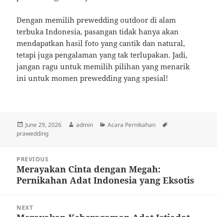
Dengan memilih prewedding outdoor di alam
terbuka Indonesia, pasangan tidak hanya akan
mendapatkan hasil foto yang cantik dan natural,
tetapi juga pengalaman yang tak terlupakan. Jadi,
jangan ragu untuk memilih pilihan yang menarik
ini untuk momen prewedding yang spesial!
Posted
Author
Categories
Tags
June 29, 2026
admin
Acara Pernikahan
on
prawedding
Post
PREVIOUS
navigation
Merayakan Cinta dengan Megah:
Previous
Pernikahan Adat Indonesia yang Eksotis
post:
NEXT