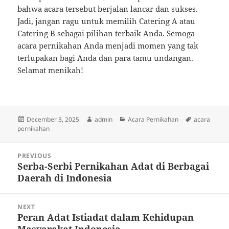
bahwa acara tersebut berjalan lancar dan sukses.
Jadi, jangan ragu untuk memilih Catering A atau
Catering B sebagai pilihan terbaik Anda. Semoga
acara pernikahan Anda menjadi momen yang tak
terlupakan bagi Anda dan para tamu undangan.
Selamat menikah!
Posted
Author
Categories
Tags
December 3, 2025
admin
Acara Pernikahan
acara
on
pernikahan
Post
PREVIOUS
navigation
Serba-Serbi Pernikahan Adat di Berbagai
Previous
Daerah di Indonesia
post:
NEXT
Peran Adat Istiadat dalam Kehidupan
Next
Masyarakat Indonesia