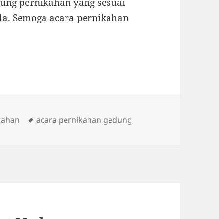
dung pernikahan yang sesuai
da. Semoga acara pernikahan
Tags
kahan
acara pernikahan gedung