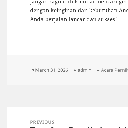
jangan ragu untuk mulai mencari ge
dengan keinginan dan kebutuhan An
Anda berjalan lancar dan sukses!
Posted
Author
Categories
March 31, 2026
admin
Acara Perni
on
Post
navigation
PREVIOUS