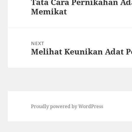
Tata Cara Pernikahan A
Previous
Memikat
post:
NEXT
Melihat Keunikan Adat P
Next
post:
Proudly powered by WordPress