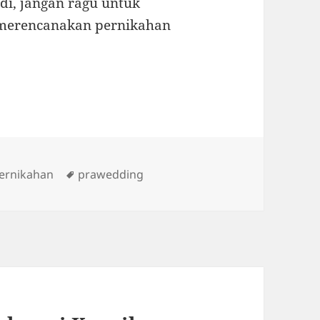
adi, jangan ragu untuk
 merencanakan pernikahan
ies
Tags
ernikahan
prawedding