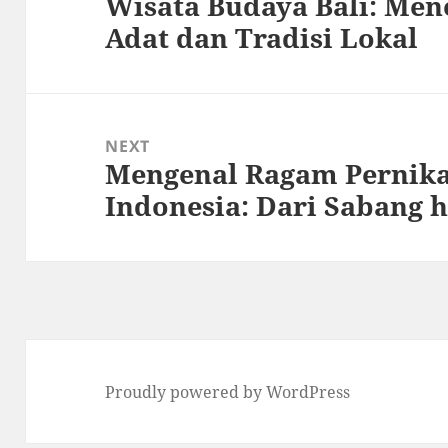
Wisata Budaya Bali: Men
Previous
Adat dan Tradisi Lokal
post:
NEXT
Mengenal Ragam Pernika
Next
Indonesia: Dari Sabang 
post:
Proudly powered by WordPress