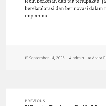
lebih berkesan dan tak terlupakan. J
bereksplorasi dan berinovasi dalam
impianmu!
Posted
Author
Categor
September 14, 2025
admin
Acara P
on
Post
navigation
PREVIOUS