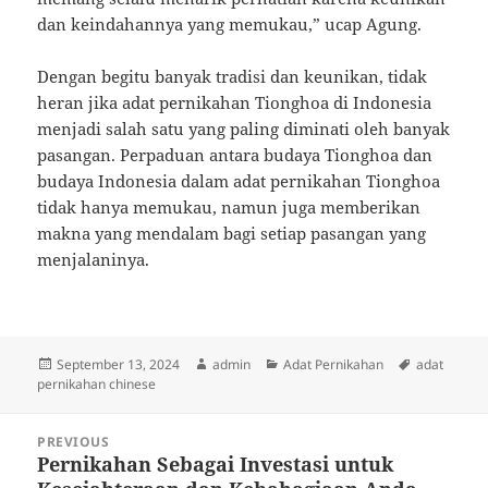
dan keindahannya yang memukau,” ucap Agung.
Dengan begitu banyak tradisi dan keunikan, tidak
heran jika adat pernikahan Tionghoa di Indonesia
menjadi salah satu yang paling diminati oleh banyak
pasangan. Perpaduan antara budaya Tionghoa dan
budaya Indonesia dalam adat pernikahan Tionghoa
tidak hanya memukau, namun juga memberikan
makna yang mendalam bagi setiap pasangan yang
menjalaninya.
Posted
Author
Categories
Tags
September 13, 2024
admin
Adat Pernikahan
adat
on
pernikahan chinese
Post
PREVIOUS
navigation
Pernikahan Sebagai Investasi untuk
Previous