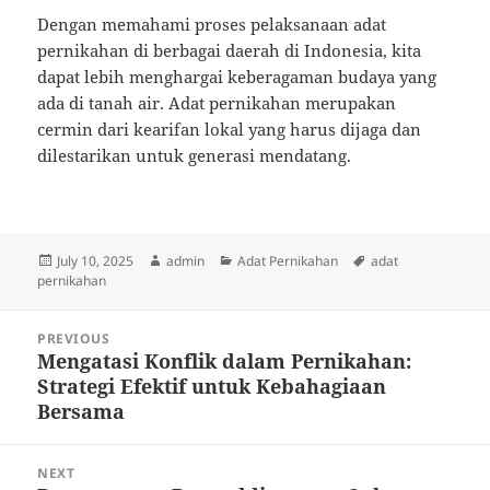
Dengan memahami proses pelaksanaan adat
pernikahan di berbagai daerah di Indonesia, kita
dapat lebih menghargai keberagaman budaya yang
ada di tanah air. Adat pernikahan merupakan
cermin dari kearifan lokal yang harus dijaga dan
dilestarikan untuk generasi mendatang.
Posted
Author
Categories
Tags
July 10, 2025
admin
Adat Pernikahan
adat
on
pernikahan
Post
PREVIOUS
navigation
Mengatasi Konflik dalam Pernikahan:
Previous
Strategi Efektif untuk Kebahagiaan
post:
Bersama
NEXT