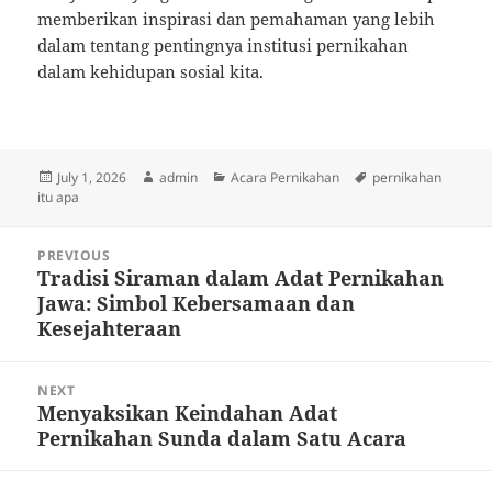
memberikan inspirasi dan pemahaman yang lebih
dalam tentang pentingnya institusi pernikahan
dalam kehidupan sosial kita.
Posted
Author
Categories
Tags
July 1, 2026
admin
Acara Pernikahan
pernikahan
on
itu apa
Post
PREVIOUS
navigation
Tradisi Siraman dalam Adat Pernikahan
Previous
Jawa: Simbol Kebersamaan dan
post:
Kesejahteraan
NEXT
Menyaksikan Keindahan Adat
Next
Pernikahan Sunda dalam Satu Acara
post: