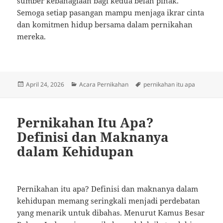
sumber kebahagiaan bagi kedua belah pihak.
Semoga setiap pasangan mampu menjaga ikrar cinta
dan komitmen hidup bersama dalam pernikahan
mereka.
Posted
Categories
Tags
April 24, 2026
Acara Pernikahan
pernikahan itu apa
on
Pernikahan Itu Apa?
Definisi dan Maknanya
dalam Kehidupan
Pernikahan itu apa? Definisi dan maknanya dalam
kehidupan memang seringkali menjadi perdebatan
yang menarik untuk dibahas. Menurut Kamus Besar