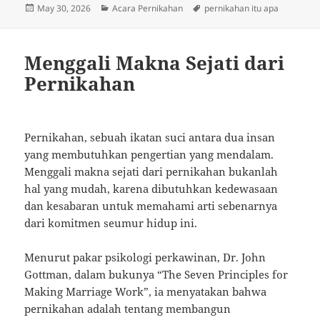
Posted
Categories
Tags
May 30, 2026
Acara Pernikahan
pernikahan itu apa
on
Menggali Makna Sejati dari
Pernikahan
Pernikahan, sebuah ikatan suci antara dua insan
yang membutuhkan pengertian yang mendalam.
Menggali makna sejati dari pernikahan bukanlah
hal yang mudah, karena dibutuhkan kedewasaan
dan kesabaran untuk memahami arti sebenarnya
dari komitmen seumur hidup ini.
Menurut pakar psikologi perkawinan, Dr. John
Gottman, dalam bukunya “The Seven Principles for
Making Marriage Work”, ia menyatakan bahwa
pernikahan adalah tentang membangun