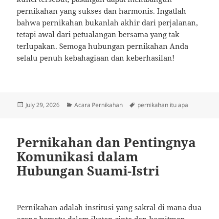
pernikahan yang sukses dan harmonis. Ingatlah
bahwa pernikahan bukanlah akhir dari perjalanan,
tetapi awal dari petualangan bersama yang tak
terlupakan. Semoga hubungan pernikahan Anda
selalu penuh kebahagiaan dan keberhasilan!
Posted
Categories
Tags
July 29, 2026
Acara Pernikahan
pernikahan itu apa
on
Pernikahan dan Pentingnya
Komunikasi dalam
Hubungan Suami-Istri
Pernikahan adalah institusi yang sakral di mana dua
orang bersatu dalam ikatan cinta dan komitmen