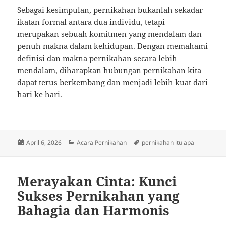
Sebagai kesimpulan, pernikahan bukanlah sekadar
ikatan formal antara dua individu, tetapi
merupakan sebuah komitmen yang mendalam dan
penuh makna dalam kehidupan. Dengan memahami
definisi dan makna pernikahan secara lebih
mendalam, diharapkan hubungan pernikahan kita
dapat terus berkembang dan menjadi lebih kuat dari
hari ke hari.
Posted
Categories
Tags
April 6, 2026
Acara Pernikahan
pernikahan itu apa
on
Merayakan Cinta: Kunci
Sukses Pernikahan yang
Bahagia dan Harmonis