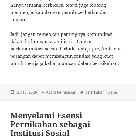
hanya tentang berbicara, tetapi juga tentang
mendengarkan dengan penuh perhatian dan
empati.”
Jadi, jangan remehkan pentingnya komunikasi
dalam hubungan suami-istri. Dengan
berkomunikasi secara terbuka dan jujur, Anda dan
pasangan dapat membangun fondasi yang kuat
untuk menjaga keharmonisan dalam pernikahan.
Posted
Categories
Tags
July 15, 2026
Acara Pernikahan
pernikahan itu apa
on
Menyelami Esensi
Pernikahan sebagai
Institusi Sosial